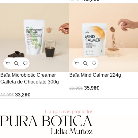
Baïa Microbiotic Creamer
Baïa Mind Calmer 224g
Galleta de Chocolate 300g
35,96
€
39,95
€
33,26
€
36,95
€
Cargar más productos