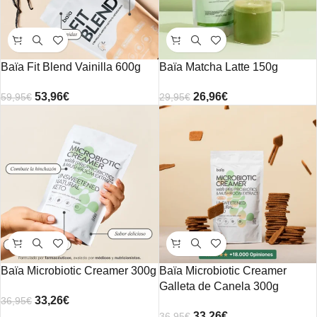
Baïa Fit Blend Vainilla 600g
Baïa Matcha Latte 150g
53,96
€
26,96
€
59,95
€
29,95
€
Baïa Microbiotic Creamer 300g
Baïa Microbiotic Creamer
Galleta de Canela 300g
33,26
€
36,95
€
33,26
€
36,95
€