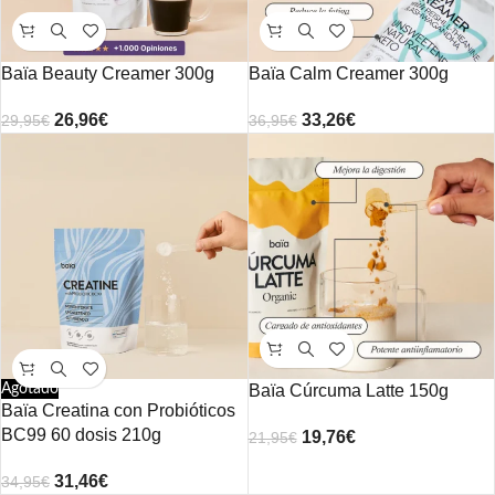
Baïa Beauty Creamer 300g
Baïa Calm Creamer 300g
26,96
€
33,26
€
29,95
€
36,95
€
Agotado
Baïa Cúrcuma Latte 150g
Baïa Creatina con Probióticos
BC99 60 dosis 210g
19,76
€
21,95
€
31,46
€
34,95
€