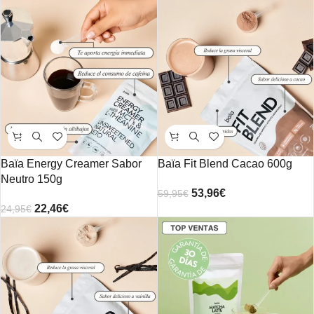
Baïa Energy Creamer Sabor
Baïa Fit Blend Cacao 600g
Neutro 150g
53,96
€
59,95
€
22,46
€
24,95
€