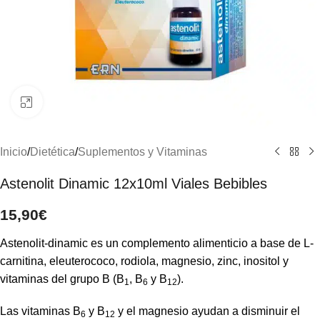
Clic para ampliar
Inicio
/
Dietética
/
Suplementos y Vitaminas
Astenolit Dinamic 12x10ml Viales Bebibles
15,90
€
Astenolit-dinamic es un complemento alimenticio a base de L-
carnitina, eleuterococo, rodiola, magnesio, zinc, inositol y
vitaminas del grupo B (B
, B
y B
).
1
6
12
Las vitaminas B
y B
y el magnesio ayudan a disminuir el
6
12