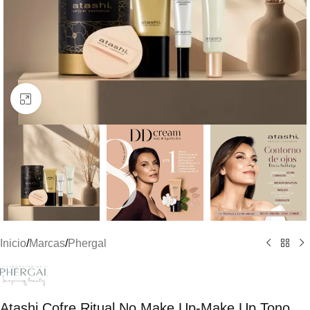
Clic para ampliar
Inicio
/
Marcas
/
Phergal
Atashi Cofre Ritual No Make Up-Make Up Tono