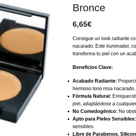
Bronce
6,65
€
Consigue un look radiante con
nacarado. Este iluminador, c
transforma tu piel con un aca
Beneficios Clave:
Acabado Radiante:
Proporcio
hermoso tono rosa nacarado.
Fórmula Natural:
Enriquecido
piel, adaptándose a cualquier 
No Comedogénico:
No obstr
Apto para Pieles Sensibles:
sensibles.
Libre de Parabenos, Silicon