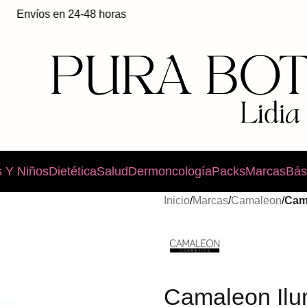
víos en 24-48 horas
 Y Niños
Dietética
Salud
Dermoncología
Packs
Marcas
Bás
Inicio
/
Marcas
/
Camaleon
/
Cam
Camaleon Ilu