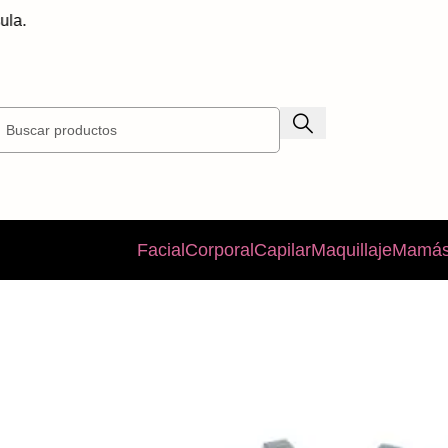
En
Facial
Corporal
Capilar
Maquillaje
Mamás