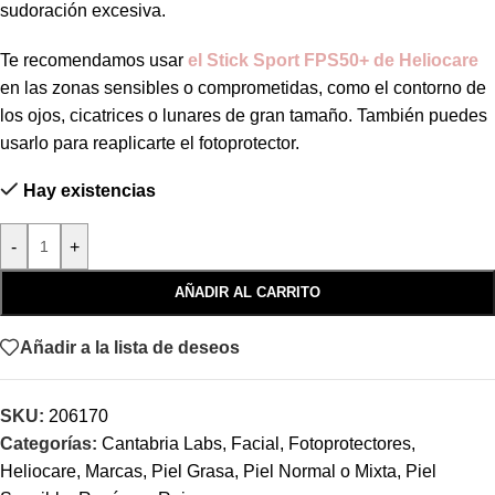
sudoración excesiva.
Te recomendamos usar
el Stick Sport FPS50+ de Heliocare
en las zonas sensibles o comprometidas, como el contorno de
los ojos, cicatrices o lunares de gran tamaño. También puedes
usarlo para reaplicarte el fotoprotector.
Hay existencias
-
+
AÑADIR AL CARRITO
Añadir a la lista de deseos
SKU:
206170
Categorías:
Cantabria Labs
,
Facial
,
Fotoprotectores
,
Heliocare
,
Marcas
,
Piel Grasa
,
Piel Normal o Mixta
,
Piel