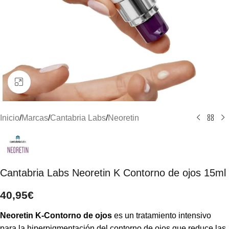
Clic para ampliar
Inicio
/
Marcas
/
Cantabria Labs
/
Neoretin
Cantabria Labs Neoretin K Contorno de ojos 15ml
40,95
€
Neoretin K-Contorno de ojos
es un tratamiento intensivo
para la hiperpigmentación del contorno de ojos que reduce las