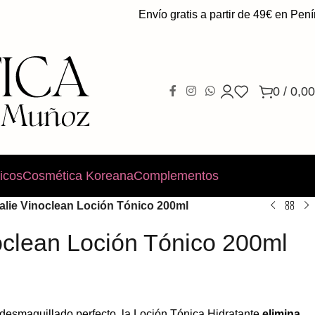
Envío gratis a partir de 49€ en Península.
0
/
0,00
icos
Cosmética Koreana
Complementos
lie Vinoclean Loción Tónico 200ml
oclean Loción Tónico 200ml
desmaquillado perfecto, la Loción Tónica Hidratante
elimina