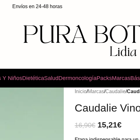
Envíos en 24-48 horas
 Y Niños
Dietética
Salud
Dermoncología
Packs
Marcas
Bás
Inicio
/
Marcas
/
Caudalie
/
Cauda
Caudalie Vin
15,21
€
16,90
€
Etapa indispensable para un 