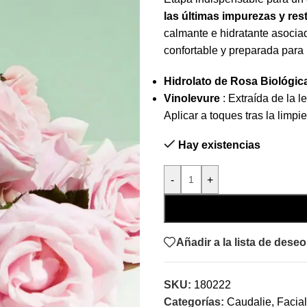
las últimas impurezas y resto
calmante e hidratante asociada
confortable y preparada para 
Hidrolato de Rosa Biológic
Vinolevure
: Extraída de la l
Aplicar a toques tras la limp
Hay existencias
-
+
Añadir a la lista de dese
SKU:
180222
Categorías:
Caudalie
,
Facial