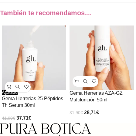
También te recomendamos…
Agotado
Gema Herrerías AZA-GZ
Gema Herrerias 25 Péptidos-
Multifunción 50ml
Th Serum 30ml
28,71
€
31,90
€
37,71
€
41,90
€