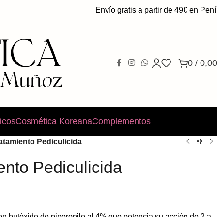
Envío gratis a partir de 49€ en Penínsu
0
/
0,00
icos
Cosmética Koreana
Complementos
atamiento Pediculicida
ento Pediculicida
on butóxido de piperonilo al 4% que potencia su acción de 2 a