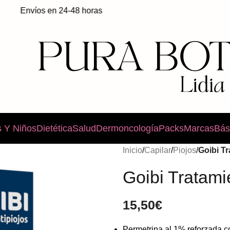
Envíos en 24-48 horas
 Y Niños
Dietética
Salud
Dermoncología
Packs
Marcas
Bás
Inicio
/
Capilar
/
Piojos
/
Goibi Tr
Goibi Tratami
15,50
€
Permetrina al 1% reforzada c