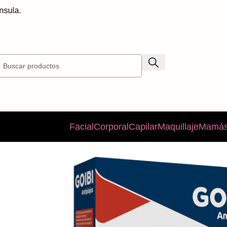
la.
Facial
Corporal
Capilar
Maquillaje
Mamás