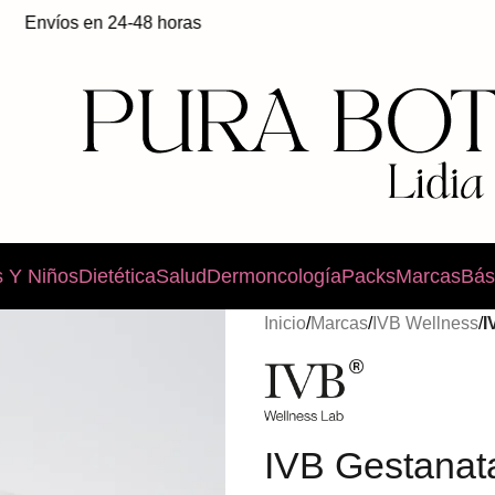
víos en 24-48 horas
 Y Niños
Dietética
Salud
Dermoncología
Packs
Marcas
Bás
Inicio
/
Marcas
/
IVB Wellness
/
I
IVB Gestanat