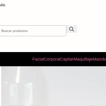
En
Facial
Corporal
Capilar
Maquillaje
Mamás