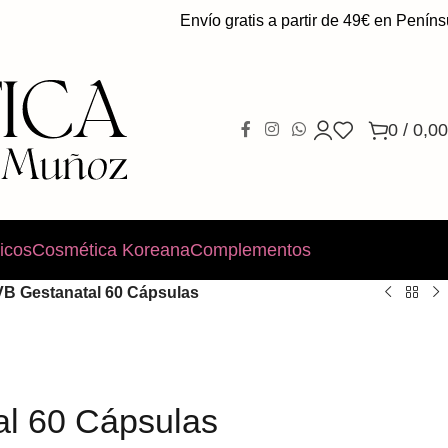
Envío gratis a partir de 49€ en Península.
0
/
0,00
icos
Cosmética Koreana
Complementos
VB Gestanatal 60 Cápsulas
al 60 Cápsulas