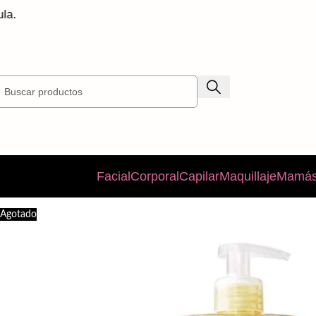
En
Facial
Corporal
Capilar
Maquillaje
Mamás
Agotado