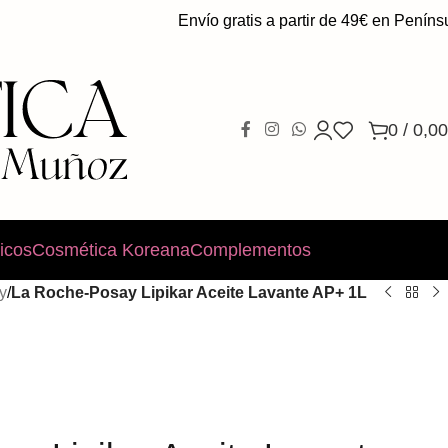
Envío gratis a partir de 49€ en Península.
0
/
0,00
icos
Cosmética Koreana
Complementos
y
/
La Roche-Posay Lipikar Aceite Lavante AP+ 1L