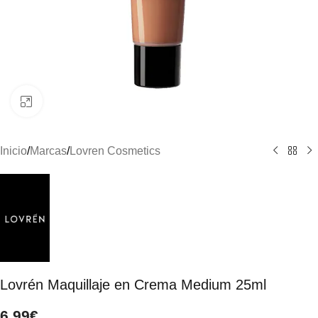
Clic para ampliar
Inicio
/
Marcas
/
Lovren Cosmetics
Lovrén Maquillaje en Crema Medium 25ml
6,99
€