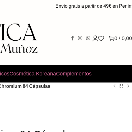
Envío gratis a partir de 49€ en Penínsul
0
/
0,00
icos
Cosmética Koreana
Complementos
hromium 84 Cápsulas