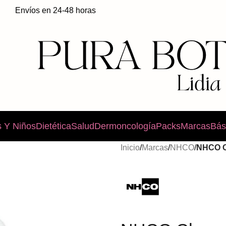
Envíos en 24-48 horas
 Y Niños
Dietética
Salud
Dermoncología
Packs
Marcas
Bás
Inicio
/
Marcas
/
NHCO
/
NHCO C