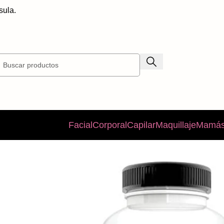
a.
Facial
Corporal
Capilar
Maquillaje
Mamás