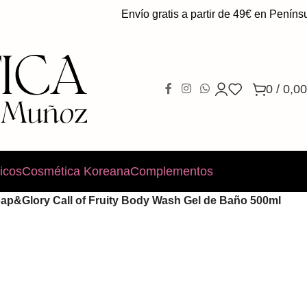
Envío gratis a partir de 49€ en Península.
0
/
0,00
icos
Cosmética Koreana
Complementos
ap&Glory Call of Fruity Body Wash Gel de Baño 500ml