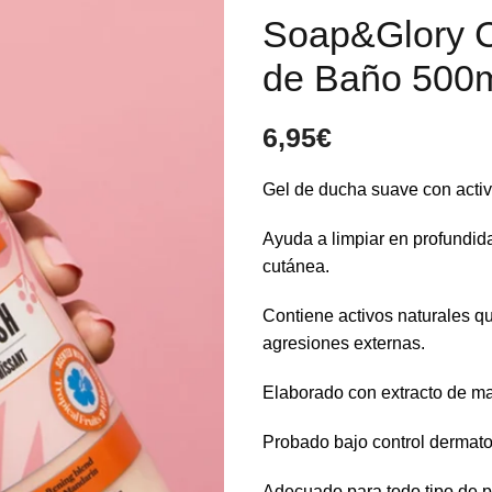
Soap&Glory C
de Baño 500
6,95
€
Gel de ducha suave con activo
Ayuda a limpiar en profundid
cutánea.
Contiene activos naturales qu
agresiones externas.
Elaborado con extracto de m
Probado bajo control dermato
Adecuado para todo tipo de p