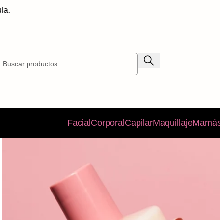
Enví
Facial
Corporal
Capilar
Maquillaje
Mamás