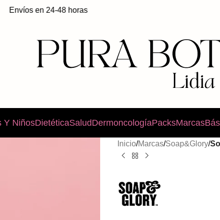
os en 24-48 horas
 Y Niños
Dietética
Salud
Dermoncología
Packs
Marcas
Bás
Inicio
/
Marcas
/
Soap&Glory
/
So