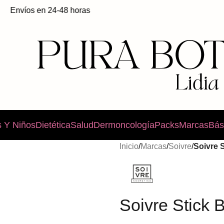
nvíos en 24-48 horas
 Y Niños
Dietética
Salud
Dermoncología
Packs
Marcas
Bás
Inicio
/
Marcas
/
Soivre
/
Soivre 
Soivre Stick 