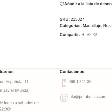
Añadir a la lista de dese
SKU:
213327
Categorías:
Maquillaje
,
Rost
Compartir:
trarnos
Contáctenos
ión Española, 11
968 19 11 38
 Javier (Murcia)
info@purabotica.com
de lunes a sábados de
22:00h