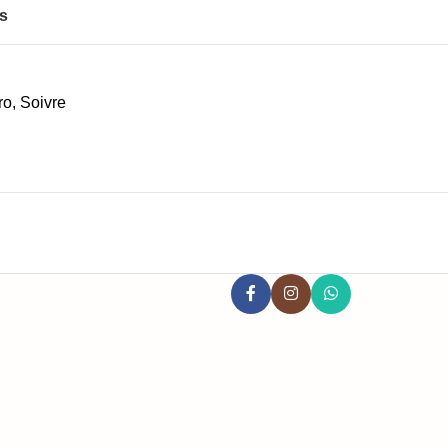
os
ro
,
Soivre