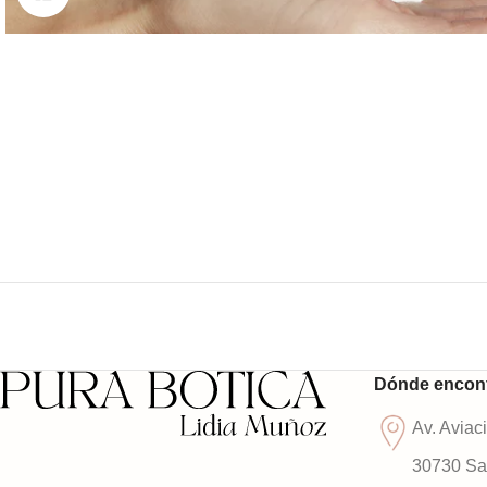
Dónde encon
Av. Aviac
30730 San