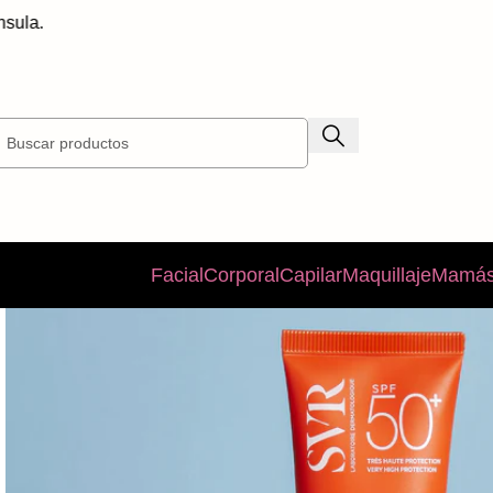
E
Facial
Corporal
Capilar
Maquillaje
Mamás