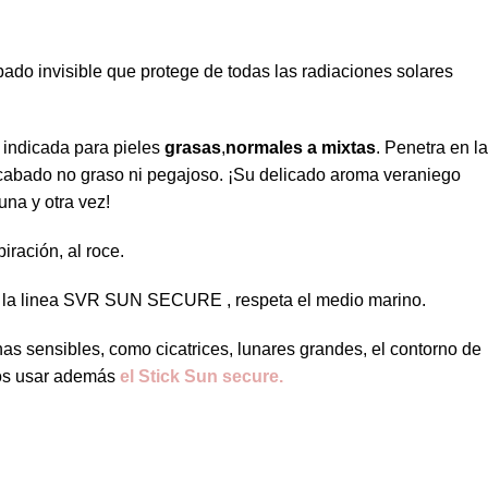
do invisible que protege de todas las radiaciones solares
 indicada para pieles
grasas
,
normales a mixtas
. Penetra en la
 acabado no graso ni pegajoso. ¡Su delicado aroma veraniego
una y otra vez!
iración, al roce.
 la linea SVR SUN SECURE , respeta el medio marino.
as sensibles, como cicatrices, lunares grandes, el contorno de
mos usar además
el Stick Sun secure.