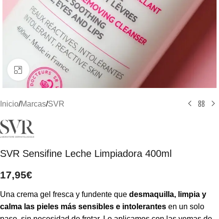
Clic para ampliar
Inicio
/
Marcas
/
SVR
SVR Sensifine Leche Limpiadora 400ml
17,95
€
Una crema gel fresca y fundente que
desmaquilla, limpia y
calma las pieles más sensibles e intolerantes
en un solo
paso, sin necesidad de frotar. Lo aplicamos con las yemas de