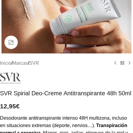
Clic para ampliar
Inicio
/
Marcas
/
SVR
SVR Spirial Deo-Creme Antitranspirante 48h 50ml
12,95
€
Desodorante antitranspirante intenso 48H multizona, incluso
en situaciones extremas (deporte, nervios…).
Transpiración
normal a excesiva.
Manos, pies, axilas, pliegues de la piel y