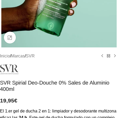
Clic para ampliar
Inicio
/
Marcas
/
SVR
SVR Spirial Deo-Douche 0% Sales de Aluminio
400ml
19,95
€
El 1.er gel de ducha 2 en 1: limpiador y desodorante multizona
eficaz las
24 h
. Este gel de ducha formulado con un complejo