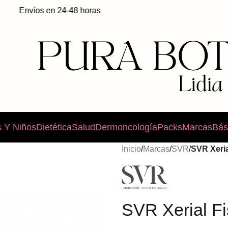
Envíos en 24-48 horas
 Y Niños
Dietética
Salud
Dermoncología
Packs
Marcas
Bás
Inicio
/
Marcas
/
SVR
/
SVR Xeria
SVR Xerial F