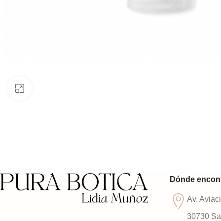
Clic para ampliar
Dónde encon
Av. Aviac
30730 San