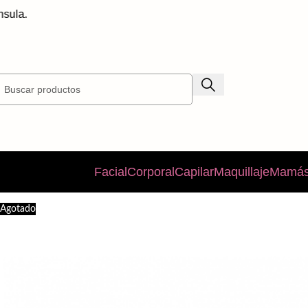
.
Facial
Corporal
Capilar
Maquillaje
Mamás
Agotado