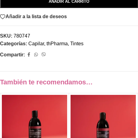
AÑADIR AL CARRITO
Añadir a la lista de deseos
SKU:
780747
Categorías:
Capilar
,
thPharma
,
Tintes
Compartir:
También te recomendamos…