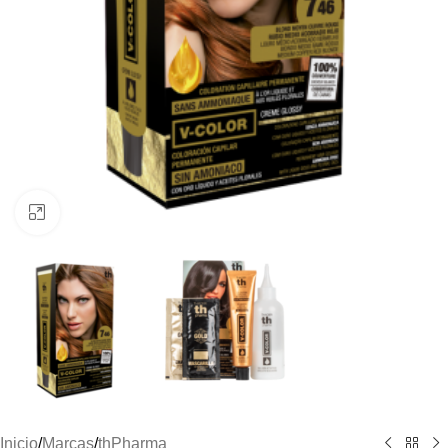
Clic para ampliar
Inicio
/
Marcas
/
thPharma