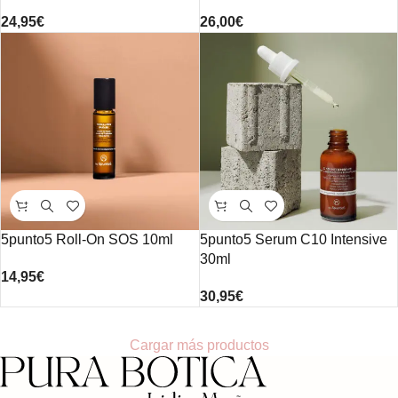
24,95
€
26,00
€
5punto5 Roll-On SOS 10ml
5punto5 Serum C10 Intensive
30ml
14,95
€
30,95
€
Cargar más productos