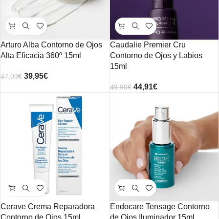
Arturo Alba Contorno de Ojos
Caudalie Premier Cru
Alta Eficacia 360º 15ml
Contorno de Ojos y Labios
15ml
39,95
€
47,00
€
44,91
€
49,90
€
Cerave Crema Reparadora
Endocare Tensage Contorno
Contorno de Ojos 15ml
de Ojos Iluminador 15ml