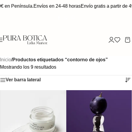
€ en Península.
Envíos en 24-48 horas
Envío gratis a partir de 4
Inicio
/
Productos etiquetados “contorno de ojos”
Mostrando los 9 resultados
Ver barra lateral