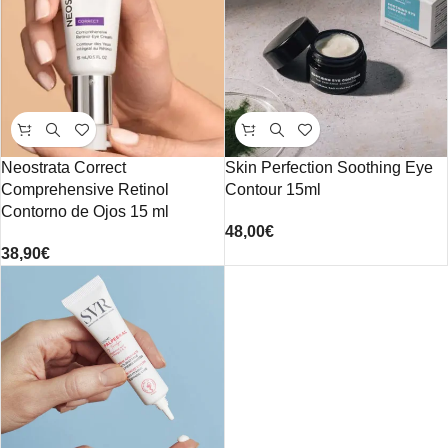
Neostrata Correct
Skin Perfection Soothing Eye
Comprehensive Retinol
Contour 15ml
Contorno de Ojos 15 ml
48,00
€
38,90
€